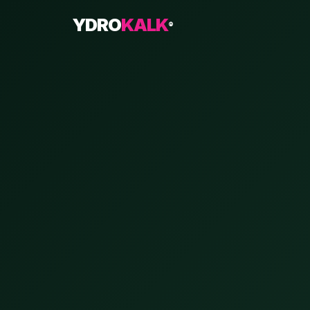
YDRO
KALK
®