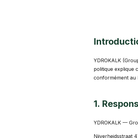
Introducti
YDROKALK (Groupe 
politique explique
conformément au R
1. Respon
YDROKALK — Gro
Nijverheidsstraat 