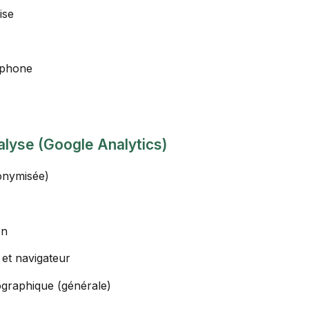
ise
éphone
lyse (Google Analytics)
onymisée)
on
 et navigateur
ographique (générale)